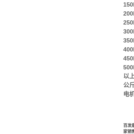
15
20
25
30
35
40
45
50
以上
公斤
电
百发
家销