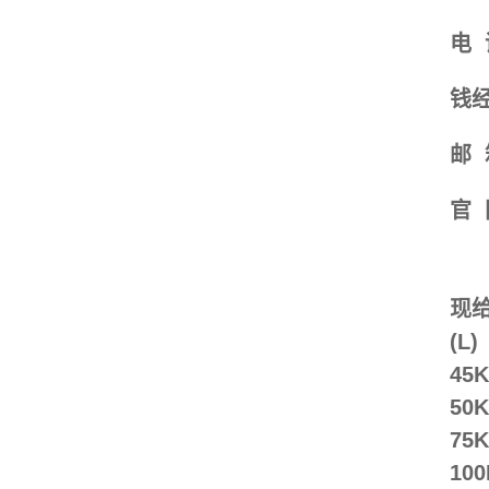
电 
钱经
邮 
官 
现给
(L)
45
50
75
10