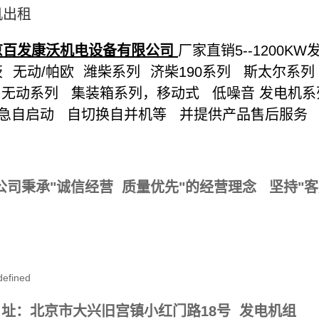
机出租
京百发康沃机电设备有限公司
厂家直销5
--1200KW
茨 无动
/
帕欧 潍柴系列 济柴
190
系列 斯太尔系列
 无动系列 集装箱系列，移动式 低噪音
发电机
急自启动 自切换自并机等 并提供产品售后服务
！
公司秉承"诚信经营 质量优先"的经营理念 坚持"
。
 址：北京市大兴旧宫镇小红门路18号 发电机组