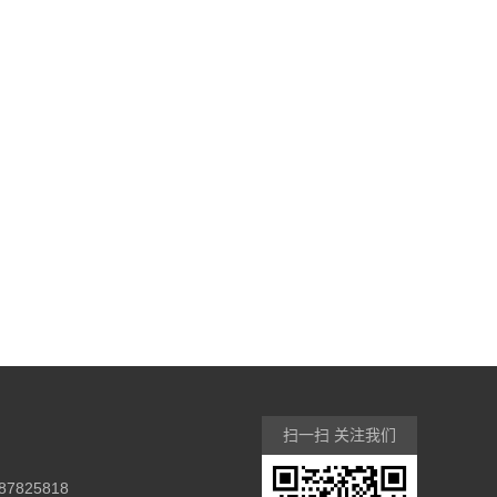
扫一扫 关注我们
7825818