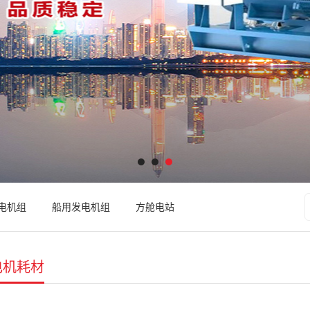
电机组
船用发电机组
方舱电站
电机耗材