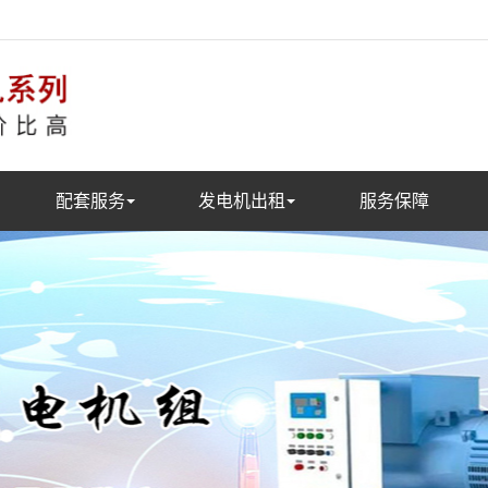
配套服务
发电机出租
服务保障