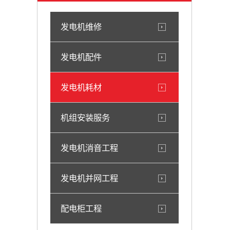
发电机维修
发电机配件
发电机耗材
机组安装服务
发电机消音工程
发电机并网工程
配电柜工程