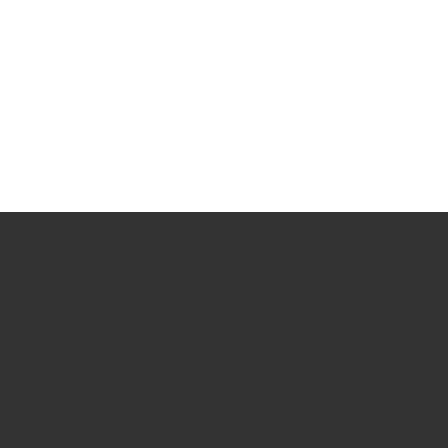
发电机维修
发电机配件
发电机耗材
机组安装服务
发电机消音工程