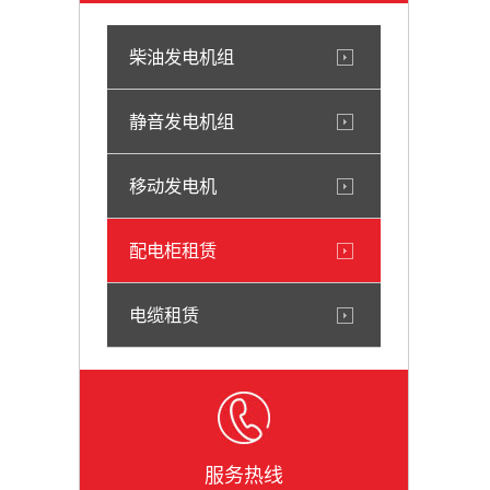
柴油发电机组
静音发电机组
移动发电机
配电柜租赁
电缆租赁
服务热线