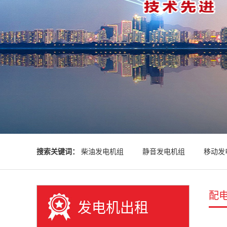
搜索关键词：
柴油发电机组
静音发电机组
移动发
配
发电机出租