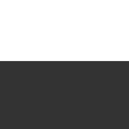
发电机维修
发电机配件
发电机耗材
机组安装服务
发电机消音工程