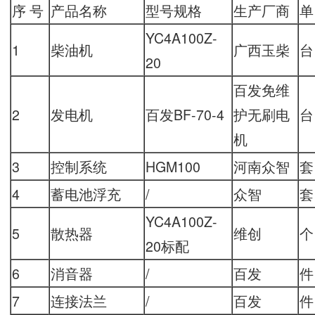
序 号
产品名称
型号规格
生产厂商
单
YC4A100Z-
1
柴油机
广西玉柴
台
20
百发免维
2
发电机
百发BF-70-4
护无刷电
台
机
3
控制系统
HGM100
河南众智
套
4
蓄电池浮充
/
众智
套
YC4A100Z-
5
散热器
维创
个
20标配
6
消音器
/
百发
件
7
连接法兰
/
百发
件