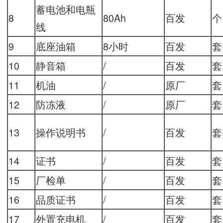
蓄电池和电瓶
8
80Ah
百发
个
线
9
底座油箱
8小时
百发
套
10
静音箱
/
百发
套
11
机油
/
原厂
套
12
防冻液
/
原厂
套
13
操作说明书
/
百发
套
14
证书
/
百发
套
15
厂检单
/
百发
套
16
品质证书
/
百发
套
17
外置充电机
/
百发
套