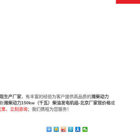
家现生产厂家
，有丰富的经验为客户提供高品质的
潍柴动力
新
潍柴动力150kw（千瓦）柴油发电机组-北京厂家现价格
或
这里、立刻咨询
；我们携程为您服务！