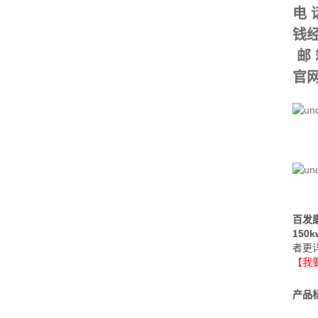
电 话
钱经
邮
官网
百发
15
者更
【我
产品