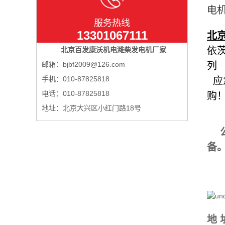
电
服务热线
13301067111
北
依
北京百发康沃机电潍柴发电机厂家
邮箱：bjbf2009@126.com
列
手机：010-87825818
应
电话：010-87825818
购
地址：北京大兴区小红门路18号
备
地