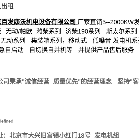
机出租
京百发康沃机电设备有限公司
厂家直销5
--2000KW
茨 无动
/
帕欧 潍柴系列 济柴
190
系列 斯太尔系列
 无动系列 集装箱系列，移动式 低噪音
发电机
急自启动 自切换自并机等 并提供产品售后服务
！
公司秉承"诚信经营 质量优先"的经营理念 坚持"
。
 址：北京市大兴旧宫镇小红门18号 发电机组