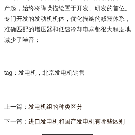
产起，始终将降噪描绘置于开发、研发的首位。
专门开发的发动机机体，优化描绘的减震体系，
准确匹配的增压器和低速冷却电扇都很大程度地
减少了噪音；
tag：发电机，北京发电机销售
上一篇：
发电机组的种类区分
下一篇：
进口发电机和国产发电机有哪些区别···