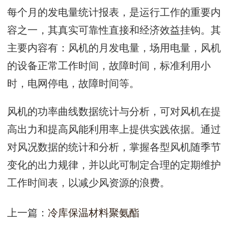
每个月的发电量统计报表，是运行工作的重要内
容之一，其真实可靠性直接和经济效益挂钩。其
主要内容有：风机的月发电量，场用电量，风机
的设备正常工作时间，故障时间，标准利用小
时，电网停电，故障时间等。
风机的功率曲线数据统计与分析，可对风机在提
高出力和提高风能利用率上提供实践依据。通过
对风况数据的统计和分析，掌握各型风机随季节
变化的出力规律，并以此可制定合理的定期维护
工作时间表，以减少风资源的浪费。
上一篇：
冷库保温材料聚氨酯