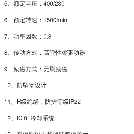
5
、额定电压：
400/230
6
、额定转速：
1500/min
7
、功率因数：
0.8
8
、传动方式：高弹性柔驱动器
9
、励磁方式：无刷励磁
10
、防坠物设计
11
、
H
级绝缘，防护等级
IP22
12
、
IC 01
冷却系统
13
、交流励磁机和旋转整流单元