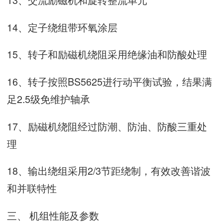
14
、定子绕组带环氧涂层
15
、转子和励磁机绕阻采用绝缘油和防酸处理
16
、转子按照
BS5625
进行动平衡试验，结果满
足
2.5
级免维护轴承
17
、励磁机绕阻经过防潮、防油、防酸三重处
理
18
、输出绕组采用
2/3
节距绕制，有效改善谐波
和并联特性
三、 机组性能及参数